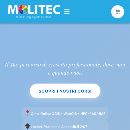
☰
Vai
al
contenuto
Il Tuo percorso di crescita professionale, dove vuoi
e quando vuoi.
SCOPRI I NOSTRI CORSI
Corsi Online QGIS • WebGIS • HEC-RAS/HMS
Lezioni Pratiche e Accessibili 24/7