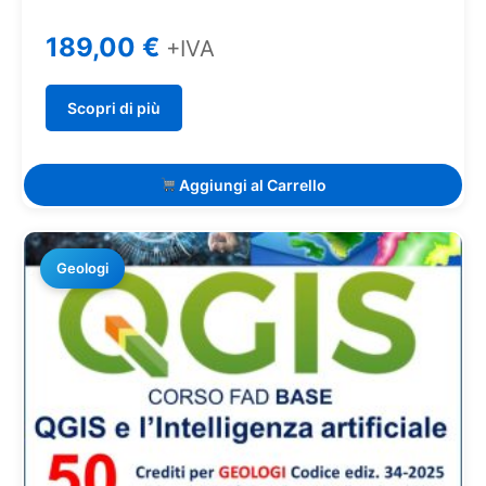
189,00
€
+IVA
Scopri di più
Aggiungi al Carrello
Geologi